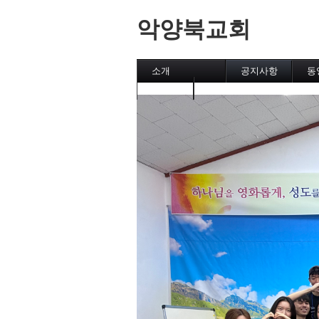
악양북교회
소개
공지사항
동
캘린더
메인페이지
악양북교회
섬김이
직분자와 성도
유초등부
중고등부
집회
후원교회
차량 운행시간표