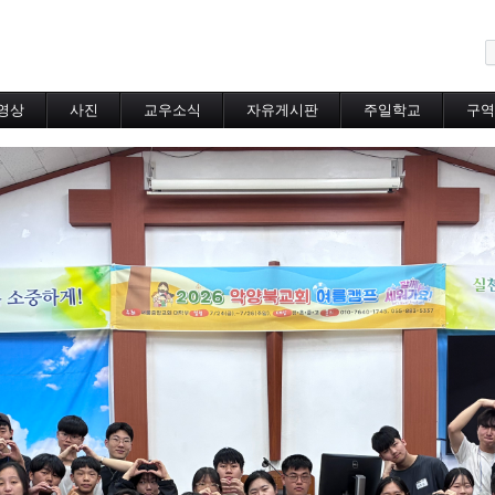
메뉴 건너뛰기
영상
사진
교우소식
자유게시판
주일학교
구역