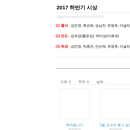
2017 하반기 시상
https://akyang.kr/xe/notice/291502
(1) 출석
- 김민정, 류순례, 성남진, 유영옥, 이널리
(2) 전도
- 김유경(황준성), 박미성(이효재)
(3) 독경
- 김민정, 박종진, 안선제, 유영옥, 이널리
조회 수
추천 수
날짜
축하합니다
5월 교내외 행사 일
길라잡이
길라잡이