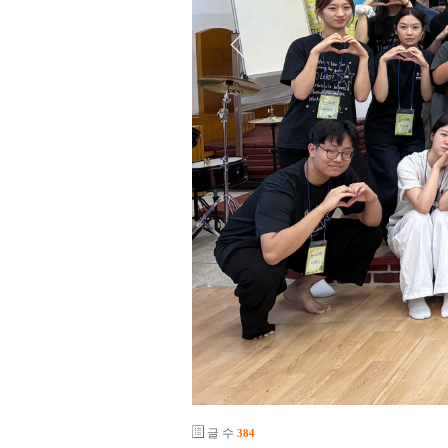
글 수
384