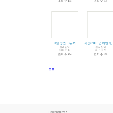
조회 수
조회 수
153
159
3월 성인 야유회
시상(2016년 하반기,
길라잡이
길라잡이
2017.03.14
2016.12.26
조회 수
조회 수
156
158
목록
Powered by
XE
.