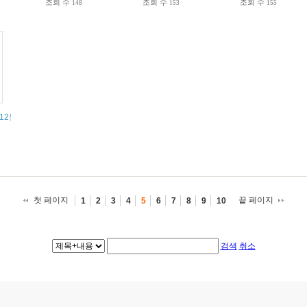
조회 수
조회 수
조회 수
148
153
155
 12월 구역 행사)
첫 페이지
끝 페이지
1
2
3
4
5
6
7
8
9
10
검색
취소