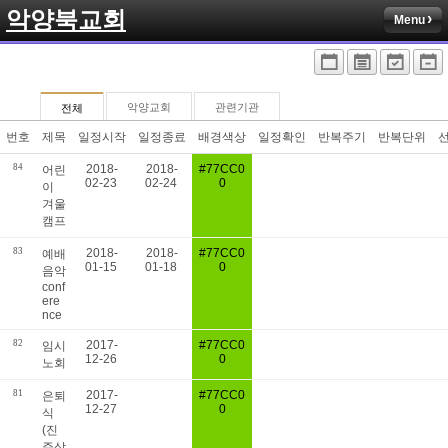
악양북교회
Menu
악양교회
관련기관
전체
번호
제목
일정시작
일정종료
배경색상
일정확인
반복주기
반복단위
84
2018-
2018-
#77CC0
어린
02-23
02-24
0
이
겨울
캠프
83
2018-
2018-
#77CC0
예배
01-15
01-18
0
음악
conf
ere
nce
82
2017-
#77CC0
임시
12-26
0
노회
81
2017-
#77CC0
은퇴
12-27
0
식
(진
주삼