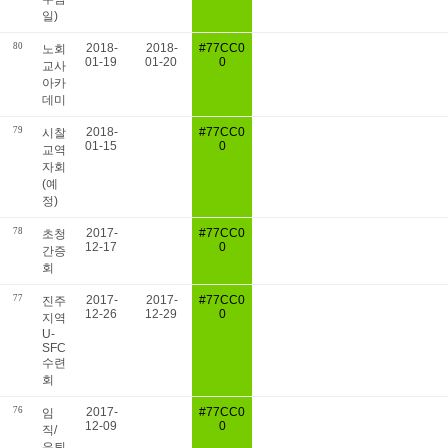
일)
80
2018-
2018-
#77CC0
노회
01-19
01-20
0
교사
아카
데미
79
2018-
#77CC0
시찰
01-15
0
교역
자회
(예
정)
78
2017-
#77CC0
초청
12-17
0
간증
회
77
2017-
2017-
#77CC0
진주
12-26
12-29
0
지역
U-
SFC
수련
회
76
2017-
#77CC0
임
12-09
0
직/
은퇴