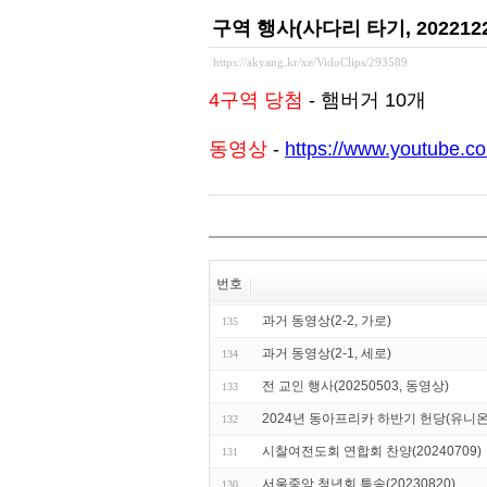
구역 행사(사다리 타기, 2022122
https://akyang.kr/xe/VidoClips/293589
4구역 당첨
- 햄버거 10개
동영상
-
https://www.youtube.
번호
과거 동영상(2-2, 가로)
135
과거 동영상(2-1, 세로)
134
전 교인 행사(20250503, 동영상)
133
2024년 동아프리카 하반기 헌당(유니
132
시찰여전도회 연합회 찬양(20240709)
131
서울중앙 청년회 특송(20230820)
130