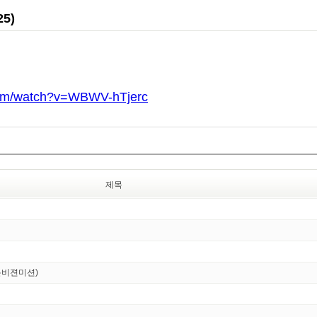
5)
com/watch?v=WBWV-hTjerc
제목
온비젼미션)