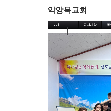
악양북교회
소개
공지사항
동
캘린더
메인페이지
악양북교회
섬김이
직분자와 성도
유초등부
중고등부
집회
후원교회
차량 운행시간표