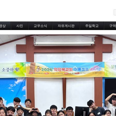
메뉴 건너뛰기
영상
사진
교우소식
자유게시판
주일학교
구역