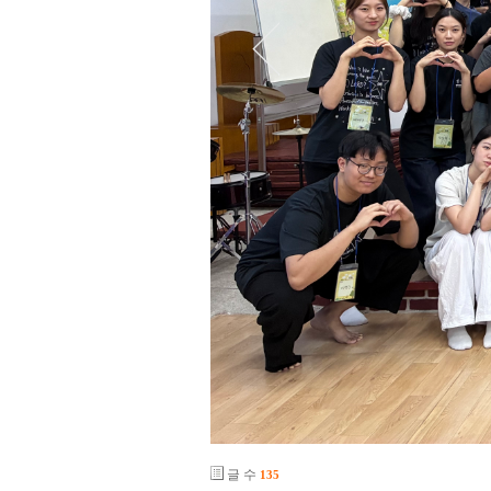
글 수
135