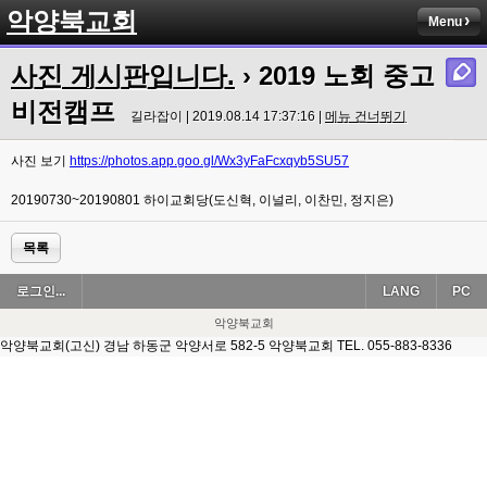
악양북교회
Menu
사진 게시판입니다.
› 2019 노회 중고
비전캠프
길라잡이 | 2019.08.14 17:37:16 |
메뉴 건너뛰기
사진 보기
https://photos.app.goo.gl/Wx3yFaFcxqyb5SU57
20190730~20190801 하이교회당(도신혁, 이널리, 이찬민, 정지은)
목록
로그인...
LANG
PC
악양북교회
악양북교회(고신) 경남 하동군 악양서로 582-5 악양북교회 TEL. 055-883-8336