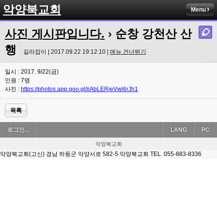
악양북교회
Menu
사진 게시판입니다.
› 순창 강천산 산
행
길라잡이 | 2017.09.22 19:12:10 |
메뉴 건너뛰기
일시 : 2017. 9/22(금)
인원 : 7명
사진 :
https://photos.app.goo.gl/iiAbLERjeVwl6rJh1
목록
로그인...
LANG
PC
악양북교회
악양북교회(고신) 경남 하동군 악양서로 582-5 악양북교회 TEL. 055-883-8336