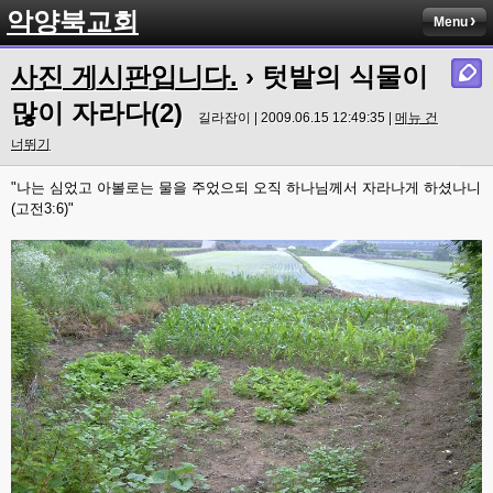
악양북교회
Menu
사진 게시판입니다.
› 텃밭의 식물이
많이 자라다(2)
길라잡이 | 2009.06.15 12:49:35 |
메뉴 건
너뛰기
"나는 심었고 아볼로는 물을 주었으되 오직 하나님께서 자라나게 하셨나니
(고전3:6)"