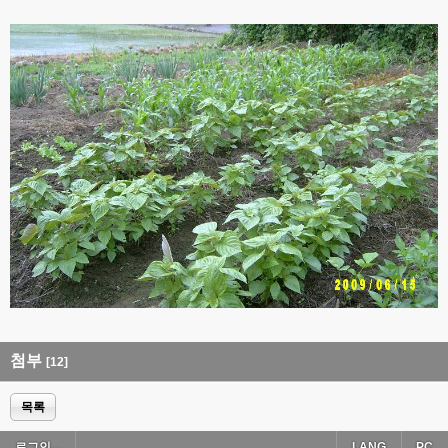
첨부
[12]
목록
로그인...
LANG
PC