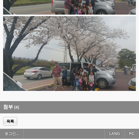
첨부
[4]
목록
로그인...
LANG
PC