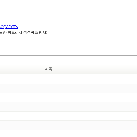
u4GQAJYfFA
 오후모임(히브리서 성경퀴즈 행사)
제목