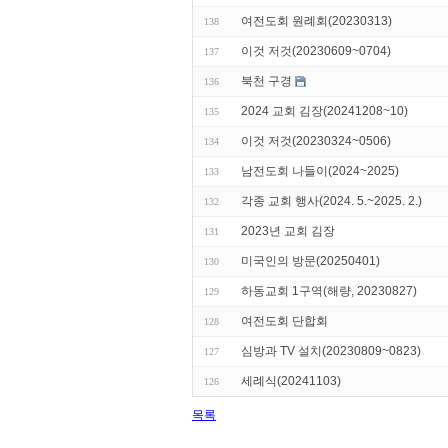
여전도회 원례회(20230313)
138
이것 저것(20230609~0704)
137
북천 구경
136
2024 교회 김장(20241208~10)
135
이것 저것(20230324~0506)
134
남전도회 나들이(2024~2025)
133
각종 교회 행사(2024. 5.~2025. 2.)
132
2023년 교회 김장
131
미국인의 방문(20250401)
130
하동교회 1구역(해량, 20230827)
129
여전도회 단합회
128
심방과 TV 설치(20230809~0823)
127
세례식(20241103)
126
목록