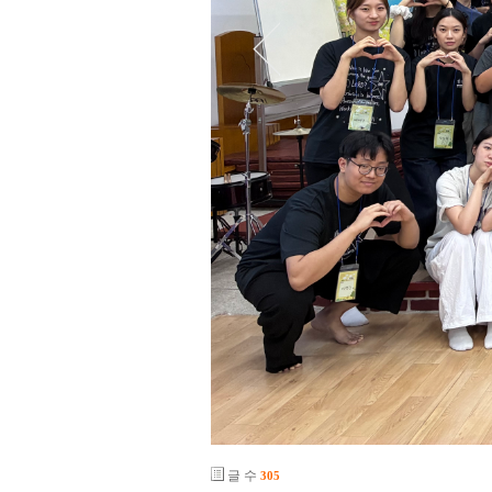
글 수
305