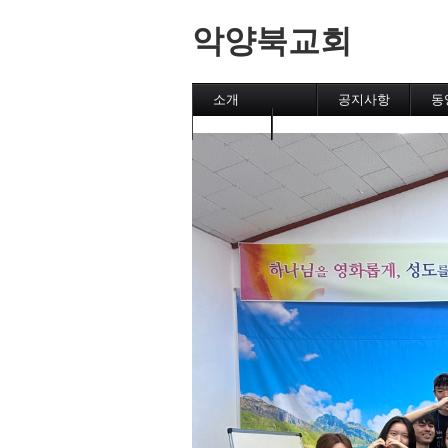
악양북교회
소개
공지사항
동
캘린더
메인페이지
악양북교회
섬김이
직분자와 성도
유초등부
중고등부
집회
후원교회
차량 운행시간표