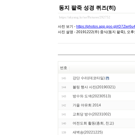
동지 팥죽 성경 퀴즈(히)
https://akyang.kr/xe/Pictures/292752
사진 보기 -
https://photos.app.goo.gl/rD7Zwr6
사진 설명 - 20191222(주) 중식(동지 팥죽),
번호
강단 수리(데코타일)
145
볼링 행사 사진(20190321)
144
방수와 도색(20230513)
143
가을 야유회 2014
142
교회당 방수(20231002)
141
여전도회 활동(총회, 친교)
140
새벽송(20221225)
139