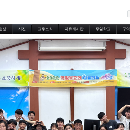
메뉴 건너뛰기
영상
사진
교우소식
자유게시판
주일학교
구역