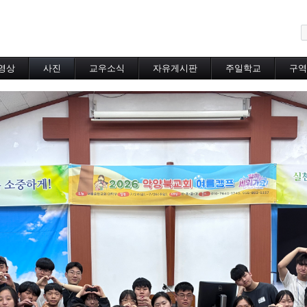
메뉴 건너뛰기
영상
사진
교우소식
자유게시판
주일학교
구역