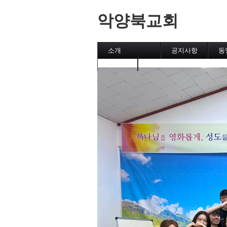
악양북교회
소개
공지사항
동
캘린더
메인페이지
악양북교회
섬김이
직분자와 성도
유초등부
중고등부
집회
후원교회
차량 운행시간표