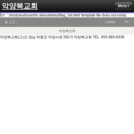
악양북교회
Menu
Err : './modules/board/m.skins/default/tag_list.html' template file does not exists.
로그인...
LANG
PC
악양북교회
악양북교회(고신) 경남 하동군 악양서로 582-5 악양북교회 TEL. 055-883-8336