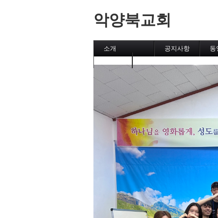
악양북교회
소개
공지사항
동
캘린더
메인페이지
악양북교회
섬김이
직분자와 성도
유초등부
중고등부
집회
후원교회
차량 운행시간표