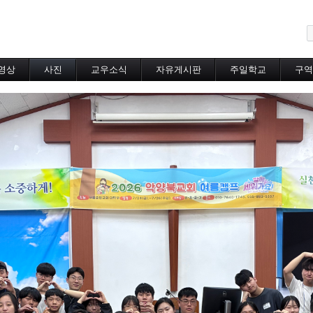
메뉴 건너뛰기
영상
사진
교우소식
자유게시판
주일학교
구역