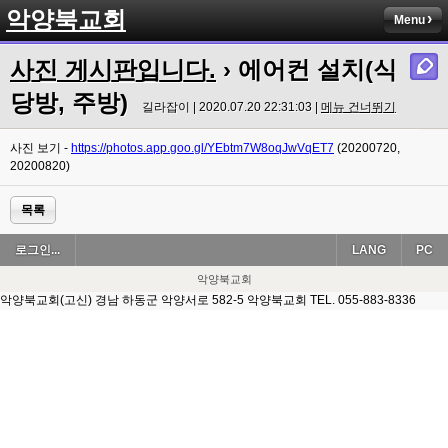
악양북교회
Menu
사진 게시판입니다.
› 에어컨 설치(식
당방, 주방)
길라잡이 | 2020.07.20 22:31:03 |
메뉴 건너뛰기
사진 보기 -
https://photos.app.goo.gl/YEbtm7W8oqJwVqET7
(20200720,
20200820)
목록
로그인...
LANG
PC
악양북교회
악양북교회(고신) 경남 하동군 악양서로 582-5 악양북교회 TEL. 055-883-8336