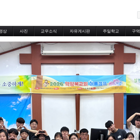
메뉴 건너뛰기
영상
사진
교우소식
자유게시판
주일학교
구역