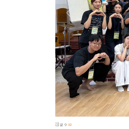
글 수
12