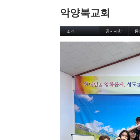
악양북교회
소개
공지사항
동
캘린더
메인페이지
악양북교회
섬김이
직분자와 성도
유초등부
중고등부
집회
후원교회
차량 운행시간표