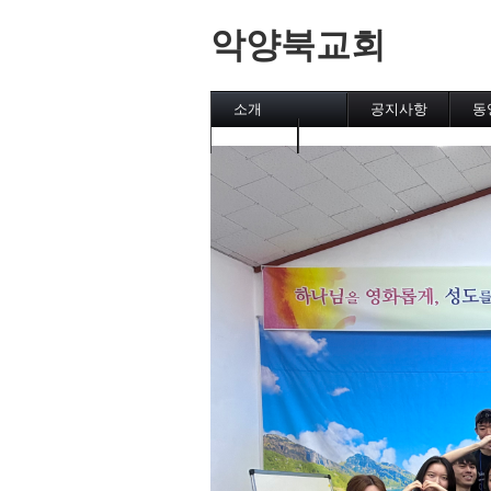
악양북교회
소개
공지사항
동
캘린더
메인페이지
악양북교회
섬김이
직분자와 성도
유초등부
중고등부
집회
후원교회
차량 운행시간표