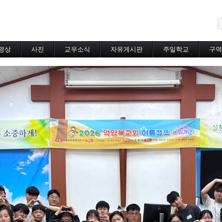
메뉴 건너뛰기
영상
사진
교우소식
자유게시판
주일학교
구역