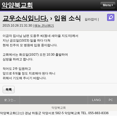
악양북교회
Menu
교우소식입니다.
› 입원 소식
길라잡이 |
2015.10.26 21:31:30 |
메뉴 건너뛰기
이금자 집사님 남편 도용주 씨(동네 새마을 지도자)께서
지난 금요일(10/23) 일을 하다 다쳐
현재 진주의 모 병원에 입원 중이랍니다.
교회에서는 화요일(10/27) 오전 10:30 출발하여
심방을 하려고 합니다.
적어도 2주 입원하고
앞으로 6개월 정도 치료해야 된다 하니
위해서 기도해 주시기 바랍니다.
목록
로그인...
LANG
PC
악양북교회
악양북교회(고신) 경남 하동군 악양서로 582-5 악양북교회 TEL. 055-883-8336